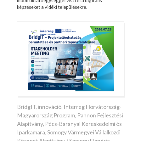
mobil oktatóegységgel viszi el a digitális
képzéseket a vidéki településekre.
BridgIT
,
innováció
,
Interreg Horvátország-
Magyarország Program
,
Pannon Fejlesztési
Alapítvány
,
Pécs-Baranyai Kereskedelmi és
Iparkamara
,
Somogy Vármegyei Vállalkozói
Központ Alapítvány / Somogy Flandria