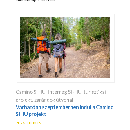
Camino SIHU
,
Interreg SI-HU
,
turisztikai
projekt
,
zarándok útvonal
Várhatóan szeptemberben indul a Camino
SIHU projekt
2026. július 09.