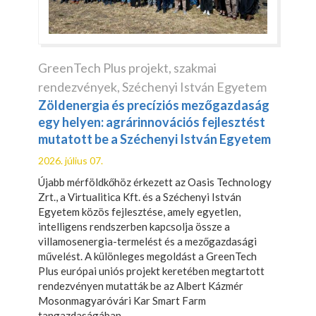
GreenTech Plus projekt
,
szakmai
rendezvények
,
Széchenyi István Egyetem
Zöldenergia és precíziós mezőgazdaság
egy helyen: agrárinnovációs fejlesztést
mutatott be a Széchenyi István Egyetem
2026. július 07.
Újabb mérföldkőhöz érkezett az Oasis Technology
Zrt., a Virtualitica Kft. és a Széchenyi István
Egyetem közös fejlesztése, amely egyetlen,
intelligens rendszerben kapcsolja össze a
villamosenergia-termelést és a mezőgazdasági
művelést. A különleges megoldást a GreenTech
Plus európai uniós projekt keretében megtartott
rendezvényen mutatták be az Albert Kázmér
Mosonmagyaróvári Kar Smart Farm
tangazdaságában.