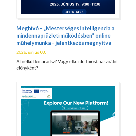
Meghívó – „Mesterséges intelligencia a
mindennapi üzleti működésben” online
műhelymunka – jelentkezés megnyitva
2026. június 08.
AI nélkül lemaradsz? Vagy elkezded most használni
előnyként?