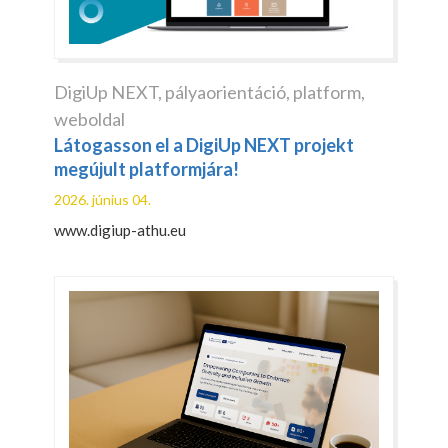
DigiUp NEXT
,
pályaorientáció
,
platform
,
weboldal
Látogasson el a DigiUp NEXT projekt
megújult platformjára!
2026. június 04.
www.digiup-athu.eu