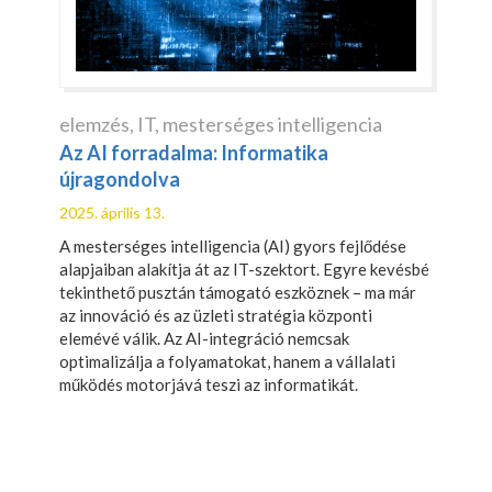
elemzés
,
IT
,
mesterséges intelligencia
Az AI forradalma: Informatika
újragondolva
2025. április 13.
A mesterséges intelligencia (AI) gyors fejlődése
alapjaiban alakítja át az IT-szektort. Egyre kevésbé
tekinthető pusztán támogató eszköznek – ma már
az innováció és az üzleti stratégia központi
elemévé válik. Az AI-integráció nemcsak
optimalizálja a folyamatokat, hanem a vállalati
működés motorjává teszi az informatikát.