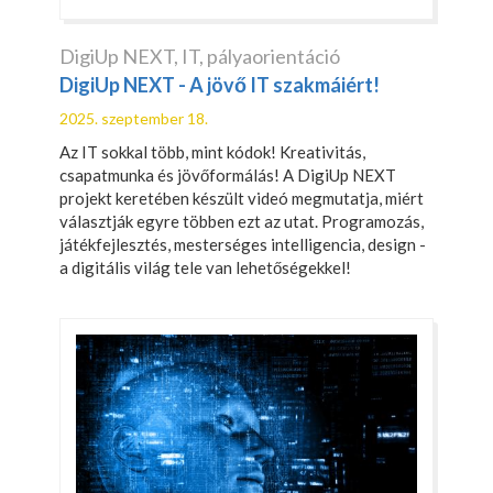
DigiUp NEXT
,
IT
,
pályaorientáció
DigiUp NEXT - A jövő IT szakmáiért!
2025. szeptember 18.
Az IT sokkal több, mint kódok! Kreativitás,
csapatmunka és jövőformálás! A DigiUp NEXT
projekt keretében készült videó megmutatja, miért
választják egyre többen ezt az utat. Programozás,
játékfejlesztés, mesterséges intelligencia, design -
a digitális világ tele van lehetőségekkel!