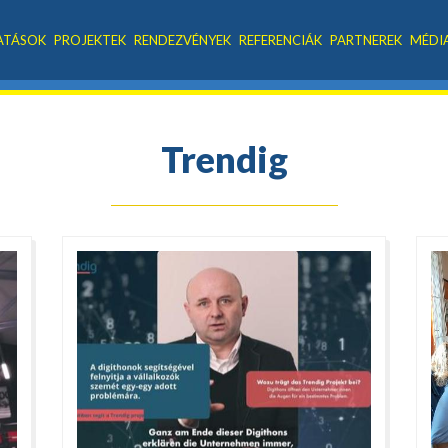
ATÁSOK
PROJEKTEK
RENDEZVÉNYEK
REFERENCIÁK
PARTNEREK
MÉDI
Trendig