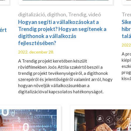
digitalizáció
,
digithon
,
Trendig
,
videó
Tre
Hogyan segíti a vállalkozásokat a
Sik
Trendig projekt? Hogyan segítenek a
hib
ért
digithonok a vállalkozás
tal
fejlesztésében?
2022
2022. december 28.
A pr
kiép
A Trendig projekt keretében készült
eszk
rövidfilmekben Joós Attila szakértő beszél a
prog
trendig projekt tevékenységeiről, a digithonok
kisv
szerepéről és jelentőségéről valamint arról, hogy
hogyan növeljük vállalkozásunkban a
digitalizációval kapcsolatos hatékonyságot.