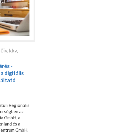
őív
,
kkv
,
rés -
a digitális
gáltató
úli Regionális
nerségben az
ia GmbH, a
nland és a
 Zentrum GmbH.