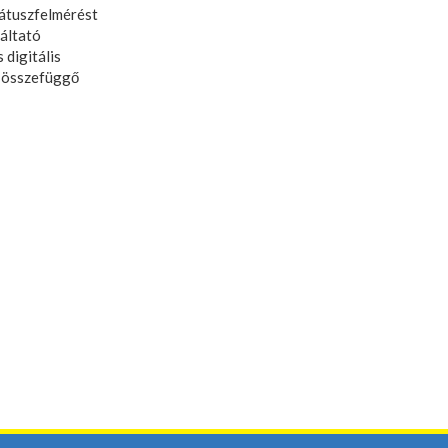
tátuszfelmérést
áltató
 digitális
 összefüggő