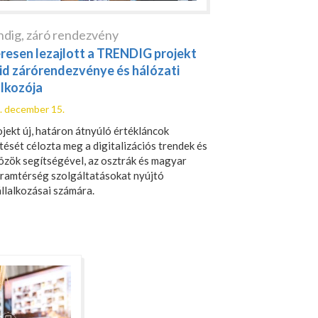
ndig
,
záró rendezvény
eresen lezajlott a TRENDIG projekt
rid zárórendezvénye és hálózati
álkozója
. december 15.
ojekt új, határon átnyúló értékláncok
ítését célozta meg a digitalizációs trendek és
özök segítségével, az osztrák és magyar
ramtérség szolgáltatásokat nyújtó
állalkozásai számára.