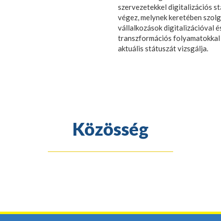
szervezetekkel digitalizációs s
végez, melynek keretében szolg
vállalkozások digitalizációval és
transzformációs folyamatokkal
aktuális státuszát vizsgálja.
Közösség