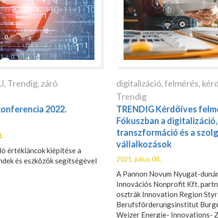
U
,
Trendig
,
záró
digitalizáció
,
felmérés
,
kérd
Trendig
onferencia 2022.
TRENDIG Kérdőíves felmé
Fókuszban a digitalizáció, 
transzformáció és a szol
1.
vállalkozások
ló értékláncok kiépítése a
2021. július 08.
endek és eszközök segítségével
A Pannon Novum Nyugat-dunánt
Innovációs Nonprofit Kft. part
osztrák Innovation Region Styr
Berufsförderungsinstitut Burge
Weizer Energie- Innovations-