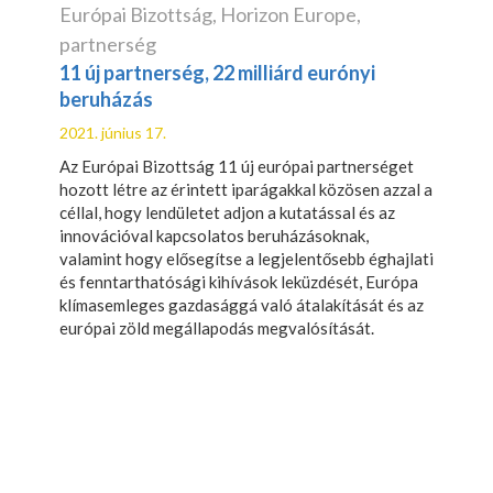
Európai Bizottság
,
Horizon Europe
,
partnerség
11 új partnerség, 22 milliárd eurónyi
beruházás
2021. június 17.
Az Európai Bizottság 11 új európai partnerséget
hozott létre az érintett iparágakkal közösen azzal a
céllal, hogy lendületet adjon a kutatással és az
innovációval kapcsolatos beruházásoknak,
valamint hogy elősegítse a legjelentősebb éghajlati
és fenntarthatósági kihívások leküzdését, Európa
klímasemleges gazdasággá való átalakítását és az
európai zöld megállapodás megvalósítását.