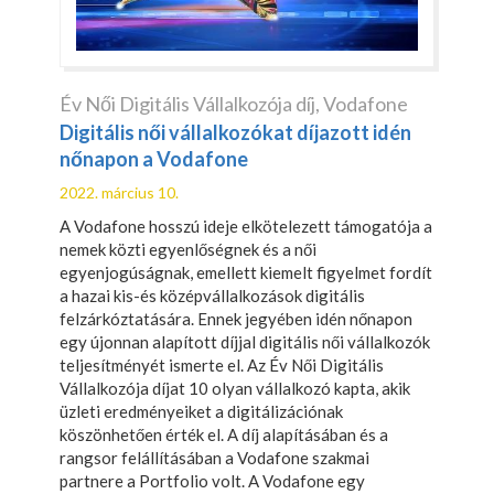
Év Női Digitális Vállalkozója díj
,
Vodafone
Digitális női vállalkozókat díjazott idén
nőnapon a Vodafone
2022. március 10.
A Vodafone hosszú ideje elkötelezett támogatója a
nemek közti egyenlőségnek és a női
egyenjogúságnak, emellett kiemelt figyelmet fordít
a hazai kis-és középvállalkozások digitális
felzárkóztatására. Ennek jegyében idén nőnapon
egy újonnan alapított díjjal digitális női vállalkozók
teljesítményét ismerte el. Az Év Női Digitális
Vállalkozója díjat 10 olyan vállalkozó kapta, akik
üzleti eredményeiket a digitálizációnak
köszönhetően érték el. A díj alapításában és a
rangsor felállításában a Vodafone szakmai
partnere a Portfolio volt. A Vodafone egy