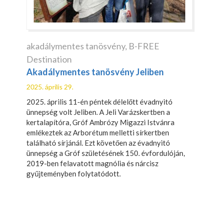
akadálymentes tanösvény
,
B-FREE
Destination
Akadálymentes tanösvény Jeliben
2025. április 29.
2025. április 11-én péntek délelőtt évadnyitó
ünnepség volt Jeliben. A Jeli Varázskertben a
kertalapítóra, Gróf Ambrózy Migazzi Istvánra
emlékeztek az Arborétum melletti sírkertben
található sírjánál. Ezt követően az évadnyitó
ünnepség a Gróf születésének 150. évfordulóján,
2019-ben felavatott magnólia és nárcisz
gyűjteményben folytatódott.